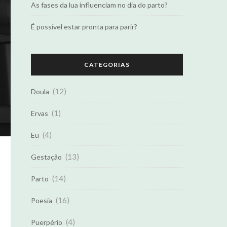
As fases da lua influenciam no dia do parto?
É possível estar pronta para parir?
CATEGORIAS
(12)
Doula
(1)
Ervas
(4)
Eu
(13)
Gestação
(14)
Parto
(16)
Poesia
(4)
Puerpério