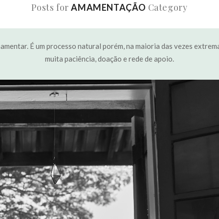
Posts for
Category
AMAMENTAÇÃO
amentar. É um processo natural porém, na maioria das vezes extrem
muita paciência, doação e rede de apoio.