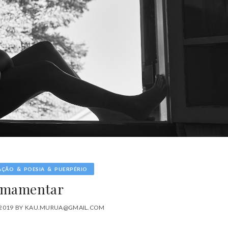
&
&
AÇÃO
POESIA
PUERPÉRIO
mamentar
2019
BY
KAU.MURUA@GMAIL.COM