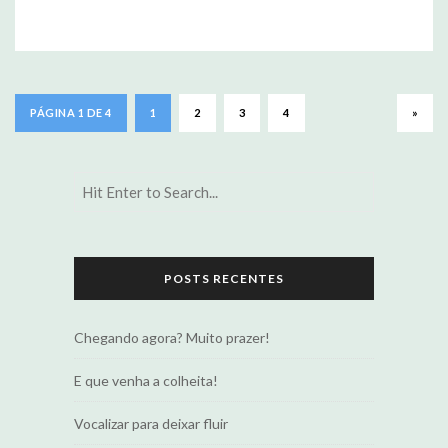
PÁGINA 1 DE 4
1
2
3
4
»
POSTS RECENTES
Chegando agora? Muito prazer!
E que venha a colheita!
Vocalizar para deixar fluir