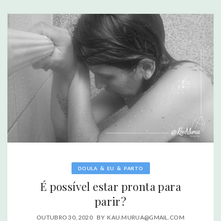
&
&
DOULA
EU
PARTO
É possível estar pronta para
parir?
OUTUBRO 30, 2020
BY
KAU.MURUA@GMAIL.COM