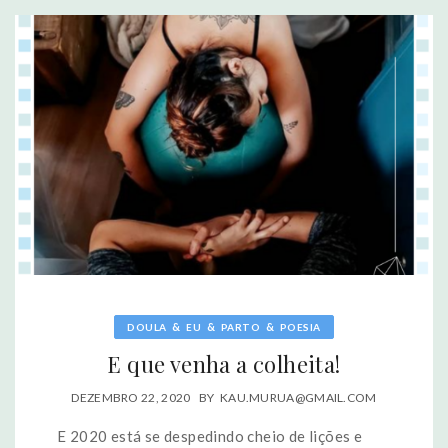
&
&
&
DOULA
EU
PARTO
POESIA
E que venha a colheita!
DEZEMBRO 22, 2020
BY
KAU.MURUA@GMAIL.COM
E 2020 está se despedindo cheio de lições e