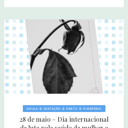
&
&
&
DOULA
GESTAÇÃO
PARTO
PUERPÉRIO
28 de maio – Dia internacional
da luta pela saúde da mulher e