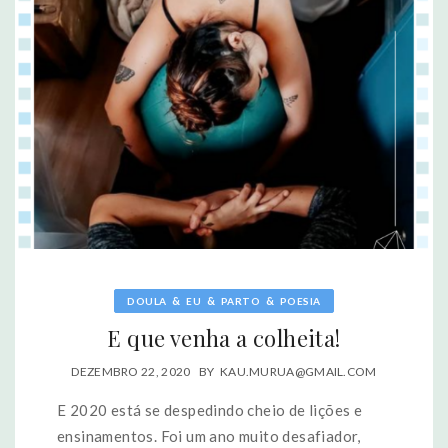
&
&
&
DOULA
EU
PARTO
POESIA
E que venha a colheita!
DEZEMBRO 22, 2020
BY
KAU.MURUA@GMAIL.COM
E 2020 está se despedindo cheio de lições e
ensinamentos. Foi um ano muito desafiador,